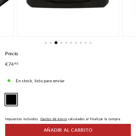
Precio
Precio
€74
€74,90
90
normal
En stock, listo para enviar
Color
-
Negro
Impuestos incluidos.
Gastos de envío
calculados al finalizar la compra.
AÑADIR AL CARRITO