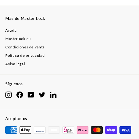
Más de Master Lock
Ayuda
Masterlock.eu
Condiciones de venta
Política de privacidad
Aviso legal
Síguenos
"Cer
Instagram
Facebook
YouTube
Twitter
LinkedIn
Asegúrate tu descuento
(esc)
Consigue un 10 % de descuento en tu primer
pedido con el código MASTERLOCK10
Aceptamos
Introduce
tu