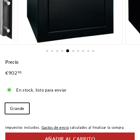
Precio
Precio
€902
€902,90
90
normal
En stock, listo para enviar
Talla
Grande
Impuestos incluidos.
Gastos de envío
calculados al finalizar la compra.
AÑADIR AL CARRITO