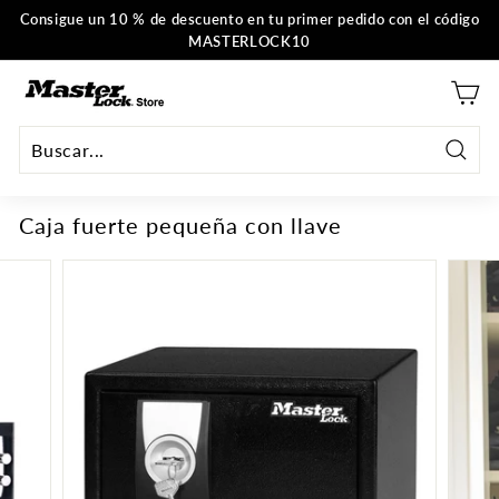
Ir
Consigue un 10 % de descuento en tu primer pedido con el código
al
MASTERLOCK10
Pausar
contenido
la
M
presentación
a
s
t
Busca
e
en
Caja fuerte pequeña con llave
r
L
o
c
k
U
E