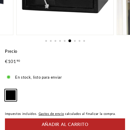
Precio
Precio
€101
€101,90
90
normal
En stock, listo para enviar
Color
-
Negro
Impuestos incluidos.
Gastos de envío
calculados al finalizar la compra.
AÑADIR AL CARRITO