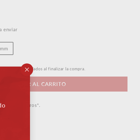
a enviar
) mm
s de envío
calculados al finalizar la compra.
"Cerrar
(esc)"
AÑADIR AL CARRITO
do
artir de 50 euros*.
e experta