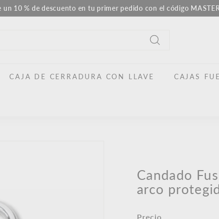
e un 10 % de descuento en tu primer pedido con el código MAST
Pausar
la
presentación
Buscar
en
CAJA DE CERRADURA CON LLAVE
CAJAS FU
Candado Fus
arco protegi
Precio