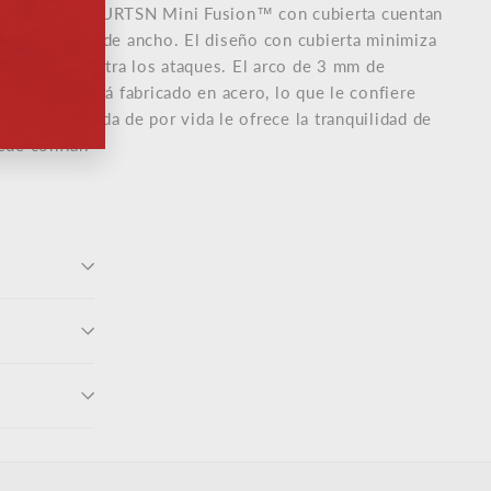
ock n.º 195EURTSN Mini Fusion™ con cubierta cuentan
te de 20 mm de ancho. El diseño con cubierta minimiza
 y protege contra los ataques. El arco de 3 mm de
 largo y está fabricado en acero, lo que le confiere
arantía limitada de por vida le ofrece la tranquilidad de
ede confiar.