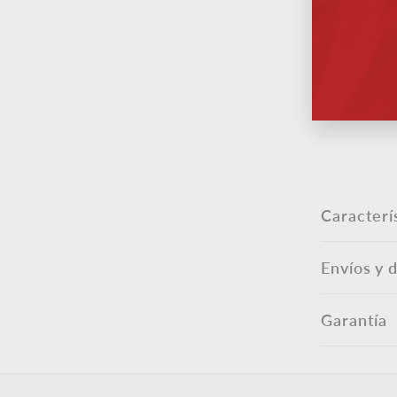
tu
corr
elec
Caracterí
Envíos y 
Garantía