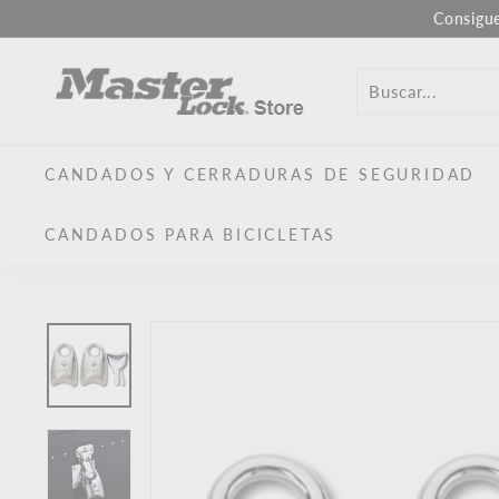
Ir
Consigu
al
M
contenido
a
s
t
CANDADOS Y CERRADURAS DE SEGURIDAD
e
r
CANDADOS PARA BICICLETAS
L
o
c
k
U
E