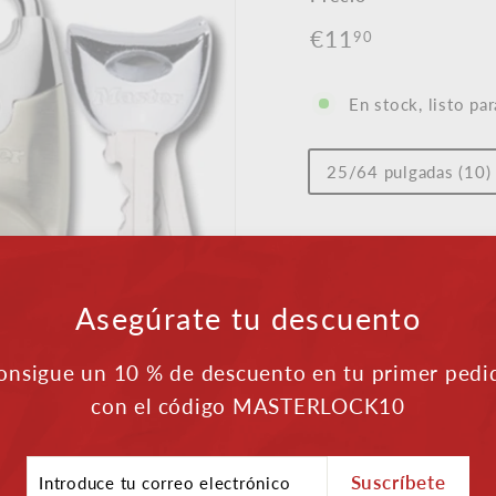
Precio
€11
€11,90
90
normal
En stock, listo par
Longitud
25/64 pulgadas (10
del
grillete
Impuestos incluidos.
Gasto
Asegúrate tu descuento
onsigue un 10 % de descuento en tu primer pedi
Envío gratuito a p
con el código MASTERLOCK10
Atención al client
Pagos seguros
oduce
Suscríbete