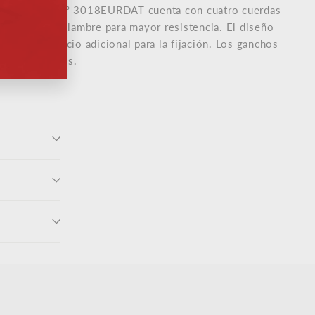
win Wire™ n.º 3018EURDAT cuenta con cuatro cuerdas
 ganchos de alambre para mayor resistencia. El diseño
orciona espacio adicional para la fijación. Los ganchos
vitar arañazos.