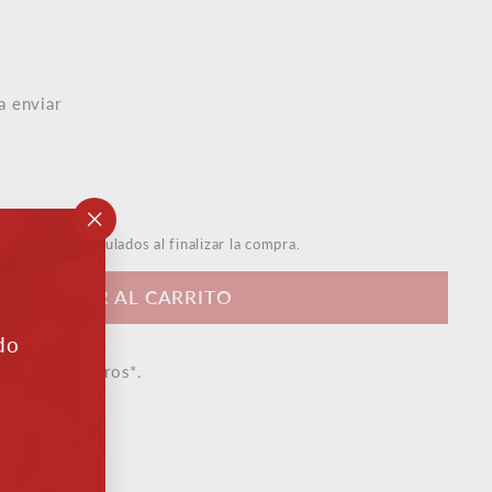
a enviar
"Cerrar
s de envío
calculados al finalizar la compra.
(esc)"
AÑADIR AL CARRITO
do
artir de 50 euros*.
e experta