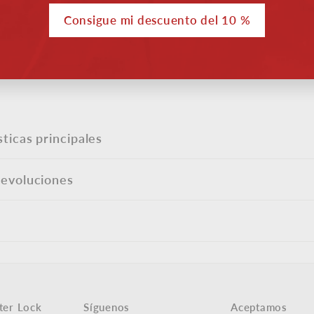
eo
El Master Lock Mini T
Consigue mi descuento del 10 %
trónico
elásticas de 25 cm con
de gancho inverso prop
son redondeados para e
sticas principales
devoluciones
ter Lock
Síguenos
Aceptamos