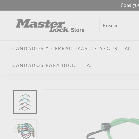
Ir
Consigu
al
M
contenido
a
s
t
CANDADOS Y CERRADURAS DE SEGURIDAD
e
r
CANDADOS PARA BICICLETAS
L
o
c
k
U
E