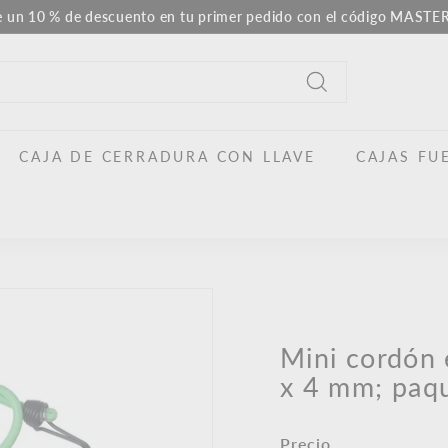
e un 10 % de descuento en tu primer pedido con el código MAST
Pausar
la
presentación
Buscar
en
CAJA DE CERRADURA CON LLAVE
CAJAS FU
Mini cordón
x 4 mm; paqu
Precio