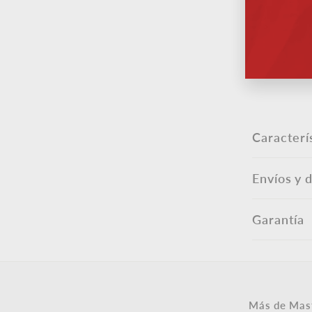
corr
elec
Caracterí
Envíos y 
Garantía
Más de Mas