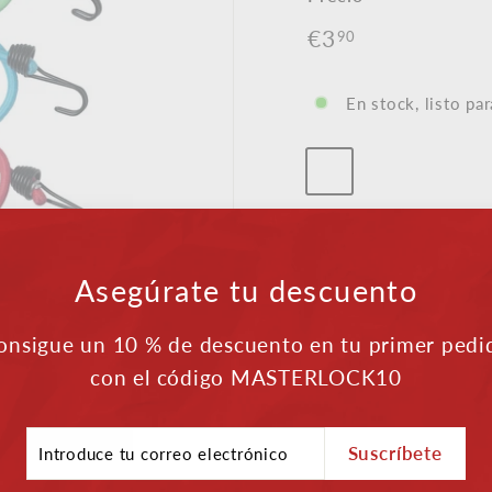
Precio
€3
€3,90
90
normal
En stock, listo par
Color
-
Surtido
Impuestos incluidos.
Gasto
Asegúrate tu descuento
onsigue un 10 % de descuento en tu primer pedi
Envío gratuito a p
con el código MASTERLOCK10
Atención al client
oduce
Pagos seguros
Suscríbete