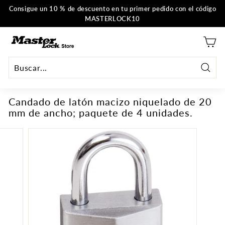
Ir
Consigue un 10 % de descuento en tu primer pedido con el código
al
MASTERLOCK10
Pausar
contenido
la
M
presentación
a
s
t
Busca
e
en
Candado de latón macizo niquelado de 20
r
mm de ancho; paquete de 4 unidades.
L
o
c
k
U
E