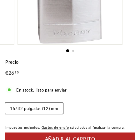
Precio
Precio
€26
€26,90
90
normal
En stock, listo para enviar
Longitud
15/32 pulgadas (12) mm
del
grillete
Impuestos incluidos.
Gastos de envío
calculados al finalizar la compra.
AÑADIR AL CARRITO