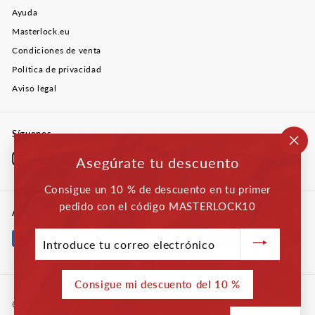
Ayuda
Masterlock.eu
Condiciones de venta
Política de privacidad
Aviso legal
Síguenos
"Ce
Instagram
Facebook
YouTube
Twitter
LinkedIn
Asegúrate tu descuento
(esc
Consigue un 10 % de descuento en tu primer
pedido con el código MASTERLOCK10
Aceptamos
Introduce
tu
correo
electrónico
Consigue mi descuento del 10 %
© 2026 Master Lock Company LLC.