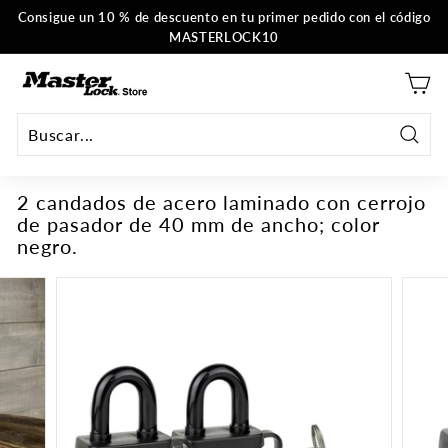
Ir
Consigue un 10 % de descuento en tu primer pedido con el código
al
MASTERLOCK10
Pausar
contenido
la
M
presentación
a
s
t
Busca
e
en
2 candados de acero laminado con cerrojo
r
de pasador de 40 mm de ancho; color
L
negro.
o
c
k
U
E