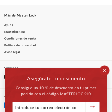
Más de Master Lock
Ayuda
Masterlock.eu
Condiciones de venta
Política de privacidad
Aviso legal
Síguenos
"Ce
Instagram
Facebook
YouTube
Twitter
LinkedIn
Asegúrate tu descuento
(esc
Consigue un 10 % de descuento en tu primer
pedido con el código MASTERLOCK10
Aceptamos
Introduce
tu