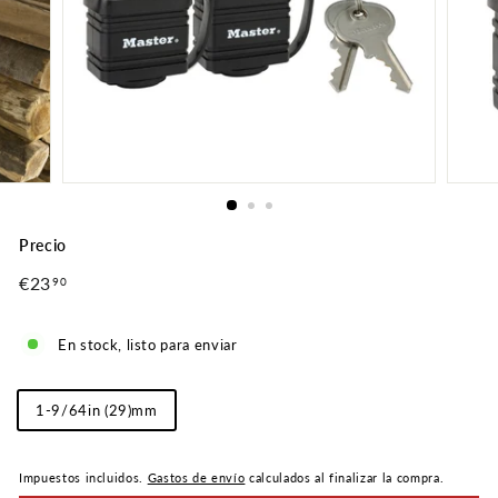
Precio
Precio
€23
€23,90
90
normal
En stock, listo para enviar
Longitud
1-9/64in (29)mm
del
grillete
Impuestos incluidos.
Gastos de envío
calculados al finalizar la compra.