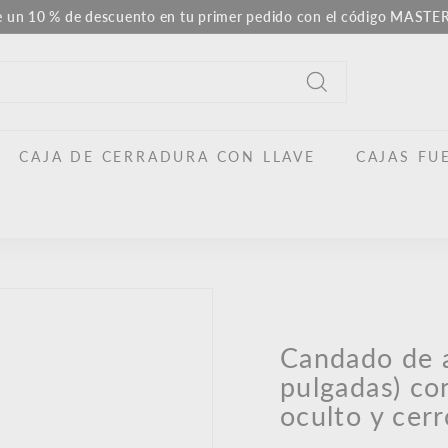
e un 10 % de descuento en tu primer pedido con el código MAST
Pausar
la
presentación
Buscar
en
CAJA DE CERRADURA CON LLAVE
CAJAS FU
Candado de 
pulgadas) con
oculto y cerr