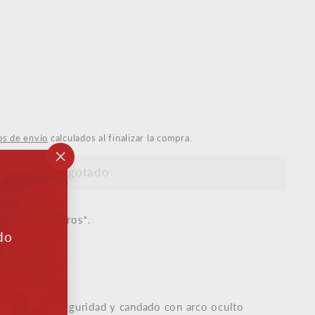
s de envío
calculados al finalizar la compra.
Agotado
"Cerrar
(esc)"
artir de 50 euros*.
do
e experta
ojo de alta seguridad y candado con arco oculto