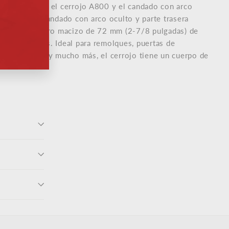
0LHC incluye el cerrojo A800 y el candado con arco
 A2010. El candado con arco oculto y parte trasera
cuerpo de acero macizo de 72 mm (2-7/8 pulgadas) de
ques violentos. Ideal para remolques, puertas de
xpendedoras y mucho más, el cerrojo tiene un cuerpo de