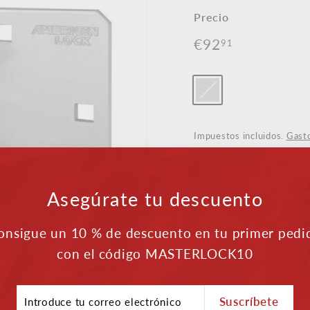
Precio
Precio
€92
€92,91
91
normal
Color
-
Plata
Impuestos incluidos.
Gasto
Asegúrate tu descuento
Envío gratuito a p
onsigue un 10 % de descuento en tu primer pedi
Atención al client
con el código MASTERLOCK10
Pagos seguros
oduce
Suscríbete
La combinación de cerr