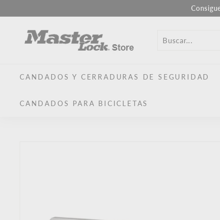
Ir
Consigu
al
M
contenido
a
s
t
CANDADOS Y CERRADURAS DE SEGURIDAD
e
r
CANDADOS PARA BICICLETAS
L
o
c
k
U
E