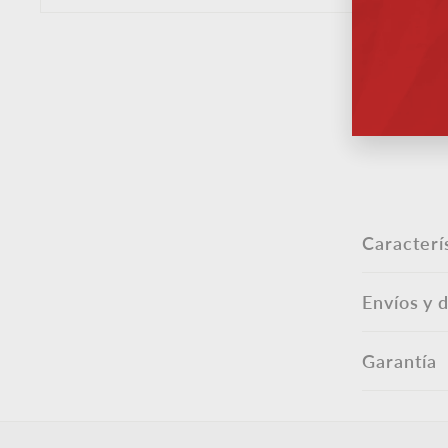
tu
corr
elec
Caracterí
Envíos y 
Garantía