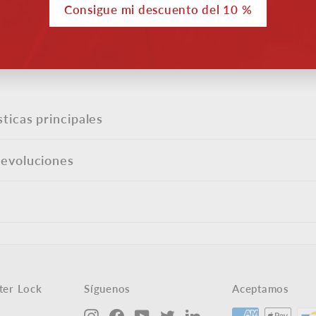
monedas. La cerradura 
Consigue mi descuento del 10 %
trónico
bandeja extraíble le ay
transporte integrada fac
sticas principales
devoluciones
ter Lock
Síguenos
Aceptamos
Instagram
Facebook
YouTube
Twitter
LinkedIn