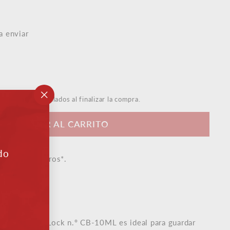
a enviar
s de envío
calculados al finalizar la compra.
"Cerrar
(esc)"
AÑADIR AL CARRITO
do
artir de 50 euros*.
e experta
queña Master Lock n.º CB-10ML es ideal para guardar