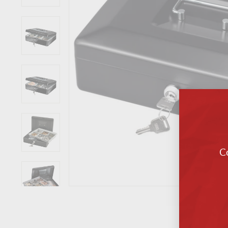
C
Intr
tu
corr