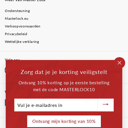
Ondersteuning
Masterlock.eu
Verkoopvoorwaarden
Privacybeleid
Wettelijke verklaring
Volg ons
"Slu
Instagram
Facebook
YouTube
Twitter
LinkedIn
Zorg dat je je korting veiligstelt
(esc
Ontvang 10% korting op je eerste bestelling
met de code MASTERLOCK10
We accepteren
Vul
je
e-
mailadres
Ontvang mijn korting van 10%
in