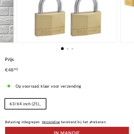
Prijs
Normale
€48
€48,90
90
prijs
Op voorraad, klaar voor verzending
Lengte
63/64 inch (25),,
beugel
Belasting inbegrepen.
Verzending
berekend bij het afrekenen.
IN MANDJE