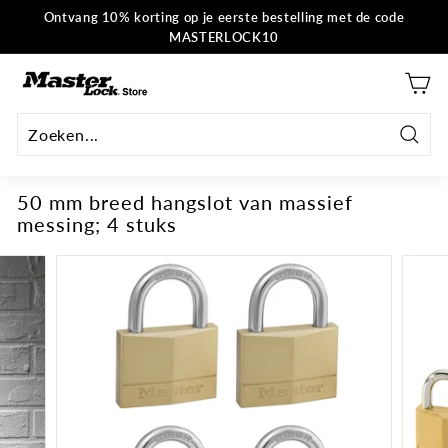
Overslaan
Ontvang 10% korting op je eerste bestelling met de code
naar
MASTERLOCK10
Diavoorstelling
inhoud
pauzeren
H
o
o
f
Zoek
d
op
50 mm breed hangslot van massief
s
messing; 4 stuks
l
o
t
E
U