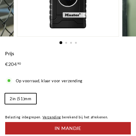
Prijs
Normale
€204
€204,90
90
prijs
Op voorraad, klaar voor verzending
Lengte
2in (51)mm
beugel
Belasting inbegrepen.
Verzending
berekend bij het afrekenen.
IN MANDJE