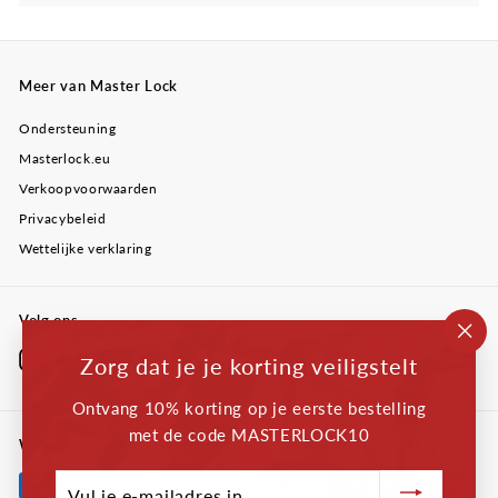
Meer van Master Lock
Ondersteuning
Masterlock.eu
Verkoopvoorwaarden
Privacybeleid
Wettelijke verklaring
Volg ons
"Slu
Instagram
Facebook
YouTube
Twitter
LinkedIn
Zorg dat je je korting veiligstelt
(esc
Ontvang 10% korting op je eerste bestelling
met de code MASTERLOCK10
We accepteren
Vul